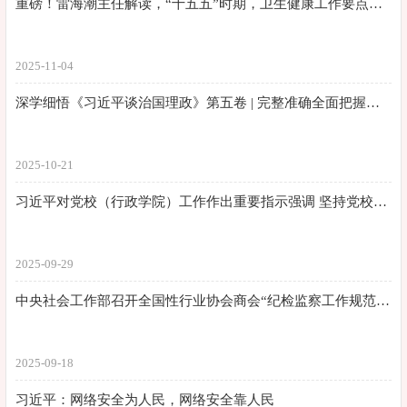
重磅！雷海潮主任解读，“十五五”时期，卫生健康工作要点有这些！
2025-11-04
深学细悟《习近平谈治国理政》第五卷 | 完整准确全面把握党的创新理论的科学体系和发展脉络
2025-10-21
习近平对党校（行政学院）工作作出重要指示强调 坚持党校姓党牢记党校初心 更好为党育才为党献策
2025-09-29
中央社会工作部召开全国性行业协会商会“纪检监察工作规范化法治化正规化建设年”行动工作推进会
2025-09-18
习近平：网络安全为人民，网络安全靠人民