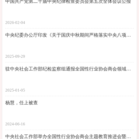
中国共产党第二十届中央纪律检查委员会第五次全体会议公报
2026-02-04
中央纪委办公厅印发《关于国庆中秋期间严格落实中央八项规定精神、从严纠治“四风”的通知》
2025-09-29
驻中央社会工作部纪检监察组通报全国性行业协会商会领域执纪执法情况 2024年处置相关问题线索478件 立案22人
2025-01-05
杨慧，任上被查
2024-06-16
中央社会工作部举办全国性行业协会商会主题教育推进会暨党风廉政警示教育课