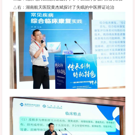
△右：湖南航天医院黄杰斌探讨了失眠的中医辨证论治