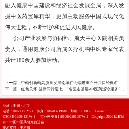
融入健康中国建设和经济社会发展全局，深入发
掘中医药宝库精华，更加主动服务中国式现代化
伟大进程，不断维护和促进人民健康。
公司产业发展与协同部、航天中心医院相关负
责人，通用健康公司所属医疗机构中医专家代表
共计180余人参加活动。
上一篇：中药创新药高质量发展论坛在无锡隆重召开共探经典名方转化与新药研发新路径
下一篇：红色关怀·健康同行迎七一“名医走基层-中医药巡诊服务”活动在京启动
地址：中国 · 北京
电话：010-53652171 传真：010-83719810 邮编：100033 E-mail：
京ICP备12004131号-1
京公网安备11010602201097号-1
Copyright 2026 版权所
有：中国中医药研究促进会
技术支持：
中科服