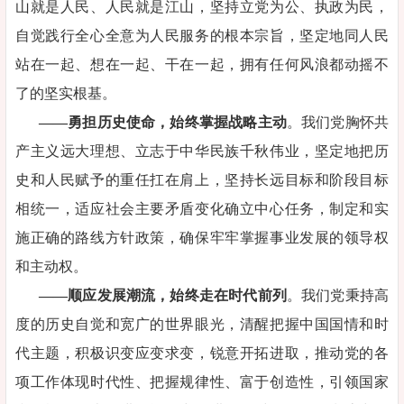
山就是人民、人民就是江山，坚持立党为公、执政为民，
自觉践行全心全意为人民服务的根本宗旨，坚定地同人民
站在一起、想在一起、干在一起，拥有任何风浪都动摇不
了的坚实根基。
——勇担历史使命，始终掌握战略主动
。我们党胸怀共
产主义远大理想、立志于中华民族千秋伟业，坚定地把历
史和人民赋予的重任扛在肩上，坚持长远目标和阶段目标
相统一，适应社会主要矛盾变化确立中心任务，制定和实
施正确的路线方针政策，确保牢牢掌握事业发展的领导权
和主动权。
——顺应发展潮流，始终走在时代前列
。我们党秉持高
度的历史自觉和宽广的世界眼光，清醒把握中国国情和时
代主题，积极识变应变求变，锐意开拓进取，推动党的各
项工作体现时代性、把握规律性、富于创造性，引领国家