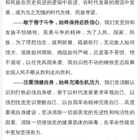
和民族在历史前进的逻辑中前进、在时代发展的潮流中发
展，成为当之无愧的时代先锋、民族脊梁。
——敢于善于斗争，始终保持必胜信心
。我们党坚持和
发扬不怕牺牲、英勇斗争的精神，为了人民、国家、民
族，为了理想信念，披荆斩棘、砥砺前行，无论敌人如何
强大、道路如何艰险、挑战如何严峻，总是毫不畏惧、绝
不退缩，以任凭风雨来袭、我自岿然不动的钢铁意志鼓舞
全国人民不断从胜利走向胜利。
——注重强健自身，始终充满生机活力
。我们党清醒认
识到打铁必须自身硬，善于以时代发展要求审视自己、以
强烈忧患意识警醒自己、以自我革命精神完善自己，高度
重视自身建设，坚决清除一切损害党的先进性和纯洁性的
因素、清除一切侵蚀党的健康肌体的病毒，在革命性锻造
中更加坚强有力。