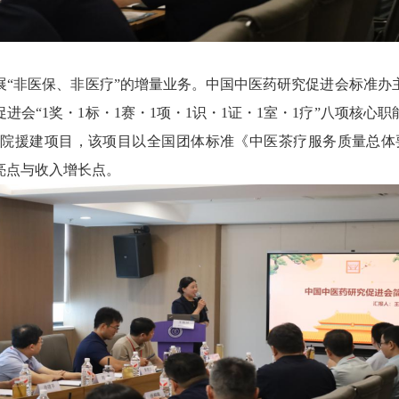
展“非医保、非医疗”的增量业务。中国中医药研究促进会标准办
会“1奖・1标・1赛・1项・1识・1证・1室・1疗”八项核
建项目，该项目以全国团体标准《中医茶疗服务质量总体要求》为
亮点与收入增长点。