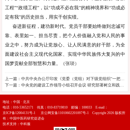
工程”“政绩工程”，以“功成不必在我”的精神境界和“功成必
定有我”的历史担当，用实干创实绩。
奋进新征程，建功新时代。党员干部要始终做到忠诚可
靠、表里如一、担当尽责，把个人价值融入党和人民的事
业之中，努力成为让党放心、让人民满意的好干部，为全
面建设社会主义现代化国家、实现中华民族伟大复兴的中
国梦贡献全部智慧和力量。（
张琰）
上一篇：中共中央办公厅印发《党委（党组）对下级党组织“一把手”开展监督谈话工作办法》
下一篇：中央党的建设工作领导小组召开会议 研究部署树立和践行正确政绩观学习教育工作
地址：中国 · 北京
电话：010-53652171 传真：010-83719810 邮编：100033 E-mail：
京ICP备12004131号-1
京公网安备11010602201097号-1
Copyright 2026 版权所
有：中国中医药研究促进会
技术支持：
中科服