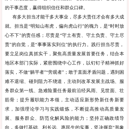
的干事态度，赢得组织信任和群众口碑。
有多大担当才能干多大事业，尽多大责任才会有多大成
就。担当是“明知山有虎，偏向虎山行”的魄力，是“时时放
心不下”的责任感；尽责是“守土有责、守土负责、守土尽
责”的自觉，是“事事落实到位”的执行力。践行担当尽责，
要立足岗位真抓实干，聚焦高质量发展首要任务，结合本
地区本部门实际，紧密围绕中心工作，以钉钉子精神抓好
落实，不做“躺平者”“旁观者”；敢于直面矛盾问题，遇到困
难不退缩、碰到阻力不绕道，主动到改革发展主战场、服
务群众第一线、急难险重任务最前沿经风雨、见世面、壮
筋骨；提升履职能力本领，主动适应新形势新任务新要
求，加强理论学习与实践锻炼，不断提高推动高质量发
展、服务群众、防范化解风险的能力；坚持正确政绩导
向，多做打基础、利长远、惠民生的实事，坚决摒弃“形象