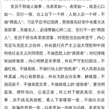
党员干部做人做事，当表里如一。表里如一，就是心口
如一、言行一致、台上台下一个样，人前人后一个样，不
做“两面人”。习近平总书记强调，贯彻落实好党中央重大决
策部署，关键在人，必须警惕心怀二志、言行不一的“两面
人”。党员干部当表里俱澄澈，对理想信念始终坚守，内心
笃定马克思主义信仰，外在践行共产主义远大理想和中国
特色社会主义共同理想，不做思想上的“摇摆者”；对纪律规
矩始终敬畏，内心明辨是非界限，外在严守党纪国法，不
越红线、不碰底线，不做行动上的“投机者”；对人民群众始
终真诚，内心装着群众，外在为群众办实事、解难题，不
搞花架子、不做表面文章，不做政绩上的“虚假者”。要光明
磊落、襟怀坦白、公道正派，对上对下都讲真话、办实
事，决不搞见风使舵、看人下菜碟那一套，不搞出尔反
尔、欺骗忽悠那一套，以表里如一的政治品格、老老实实